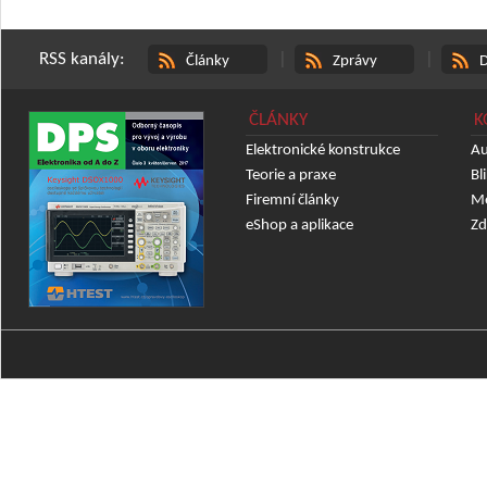
RSS kanály:
|
|
Články
Zprávy
D
ČLÁNKY
K
Elektronické konstrukce
Au
Teorie a praxe
Bl
Firemní články
Mě
eShop a aplikace
Zd