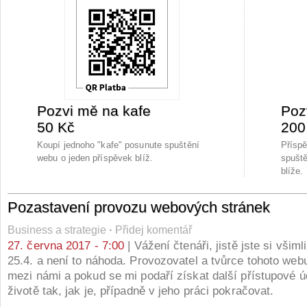
Pozvi mě na kafe
Poz
50 Kč
200
Koupí jednoho "kafe" posunute spuštění
Přísp
webu o jeden příspěvek blíž.
spuště
blíže.
Pozastavení provozu webových stránek
Business a strategie
·
Přidej komentář
27. června 2017 - 7:00
| Vážení čtenáři, jistě jste si všiml
25.4. a není to náhoda. Provozovatel a tvůrce tohoto web
mezi námi a pokud se mi podaří získat další přístupové ú
životě tak, jak je, případně v jeho práci pokračovat.