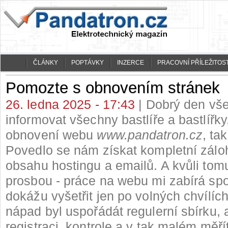
ČLÁNKY
POPTÁVKY
INZERCE
PRACOVNÍ PŘÍLEŽITOST
Pomozte s obnovením stránek
26. ledna 2025 - 17:43
| Dobrý den vše
informovat všechny bastlíře a bastlířky
obnovení webu
www.pandatron.cz
, tak
Povedlo se nám získat kompletní zálo
obsahu hostingu a emailů. A kvůli tom
prosbou - práce na webu mi zabírá spo
dokážu vyšetřit jen po volných chvílíc
nápad byl uspořádát regulerní sbírku, 
registraci, kontrole a v tak malém měří