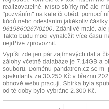
realizovatelné. Místo sbírky mě ale mů
"pozváním" na kafe či oběd, pomocí 
kódů nebo odesláním jakékoliv částky 
9619860267/0100
. Zdánlivě malé, ale
Takto budu moci vynaložit více času n
nejdříve zprovoznit.
Vypíši zde jen pár zajímavých dat a čís
zálohy včetně databáze je 7,14GB a 
souborů. Doménu pandatron.cz se mi p
spekulanta za 30.250 Kč v březnu 202
obnově webu pracuji. Sbírka byla sput
od té doby bylo vybráno 2.300 Kč.