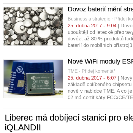
Dovoz baterií mění stra
Business a strategie
·
Přidej k
25. dubna 2017 - 9:04
| Dovoz
upouštějí od letecké přepravy
dovézt až 80 % produktů lodí.
baterií do mobilních přístro
Nové WiFi moduly 
TME
·
Přidej komentář
25. dubna 2017 - 6:07
| Nový
základě oblíbeného chipsetu
nově v nabídce TME. A co j
02 má certifikáty FCC/CE/
Liberec má dobíjecí stanici pro el
iQLANDII