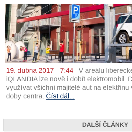
19. dubna 2017 - 7:44
| V areálu liberec
iQLANDIA lze nově i dobít elektromobil. 
využívat všichni majitelé aut na elektřinu
doby centra.
Číst dál...
DALŠÍ ČLÁNKY