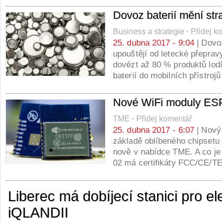
Dovoz baterií mění stra
Business a strategie
·
Přidej k
25. dubna 2017 - 9:04
| Dovoz
upouštějí od letecké přepravy
dovézt až 80 % produktů lodí.
baterií do mobilních přístro
Nové WiFi moduly 
TME
·
Přidej komentář
25. dubna 2017 - 6:07
| Nový
základě oblíbeného chipsetu
nově v nabídce TME. A co j
02 má certifikáty FCC/CE/
Liberec má dobíjecí stanici pro el
iQLANDII