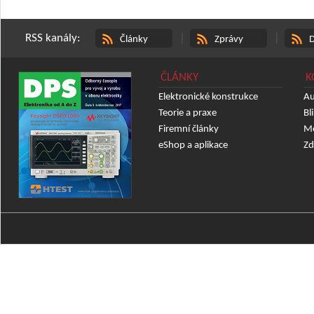
RSS kanály:
|
|
Články
Zprávy
D
ČLÁNKY
K
Elektronické konstrukce
Au
Teorie a praxe
Bl
Firemní články
Mě
eShop a aplikace
Zd