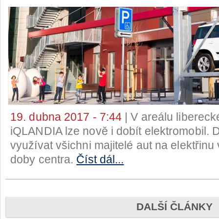
19. dubna 2017 - 7:44
| V areálu liberec
iQLANDIA lze nově i dobít elektromobil. 
využívat všichni majitelé aut na elektřinu
doby centra.
Číst dál...
DALŠÍ ČLÁNKY