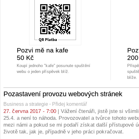
Pozvi mě na kafe
Poz
50 Kč
200
Koupí jednoho "kafe" posunute spuštění
Přísp
webu o jeden příspěvek blíž.
spuště
blíže.
Pozastavení provozu webových stránek
Business a strategie
·
Přidej komentář
27. června 2017 - 7:00
| Vážení čtenáři, jistě jste si všiml
25.4. a není to náhoda. Provozovatel a tvůrce tohoto web
mezi námi a pokud se mi podaří získat další přístupové ú
životě tak, jak je, případně v jeho práci pokračovat.