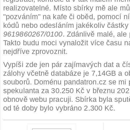
realizovatelné. Místo sbírky mě ale mů
"pozváním" na kafe či oběd, pomocí 
kódů nebo odesláním jakékoliv částky 
9619860267/0100
. Zdánlivě malé, ale
Takto budu moci vynaložit více času n
nejdříve zprovoznit.
Vypíši zde jen pár zajímavých dat a čís
zálohy včetně databáze je 7,14GB a 
souborů. Doménu pandatron.cz se mi p
spekulanta za 30.250 Kč v březnu 202
obnově webu pracuji. Sbírka byla sput
od té doby bylo vybráno 2.300 Kč.