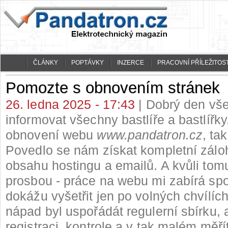
ČLÁNKY
POPTÁVKY
INZERCE
PRACOVNÍ PŘÍLEŽITOST
Pomozte s obnovením stránek
26. ledna 2025 - 17:43
| Dobrý den vše
informovat všechny bastlíře a bastlířky
obnovení webu
www.pandatron.cz
, tak
Povedlo se nám získat kompletní zálo
obsahu hostingu a emailů. A kvůli tom
prosbou - práce na webu mi zabírá spo
dokážu vyšetřit jen po volných chvílíc
nápad byl uspořádát regulerní sbírku, 
registraci, kontrole a v tak malém měří