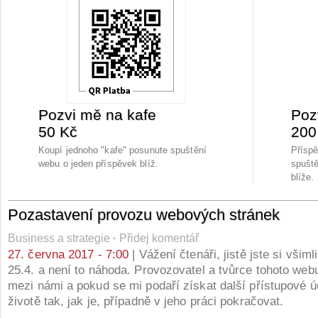
Pozvi mě na kafe
Poz
50 Kč
200
Koupí jednoho "kafe" posunute spuštění
Přísp
webu o jeden příspěvek blíž.
spuště
blíže.
Pozastavení provozu webových stránek
Business a strategie
·
Přidej komentář
27. června 2017 - 7:00
| Vážení čtenáři, jistě jste si všiml
25.4. a není to náhoda. Provozovatel a tvůrce tohoto web
mezi námi a pokud se mi podaří získat další přístupové ú
životě tak, jak je, případně v jeho práci pokračovat.