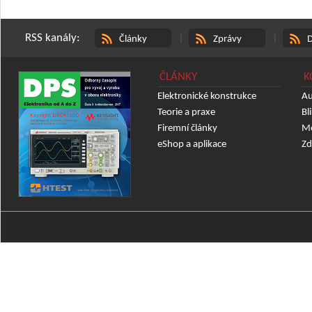
RSS kanály:
|
|
Články
Zprávy
D
ČLÁNKY
K
Elektronické konstrukce
Au
Teorie a praxe
Bl
Firemní články
Mě
eShop a aplikace
Zd