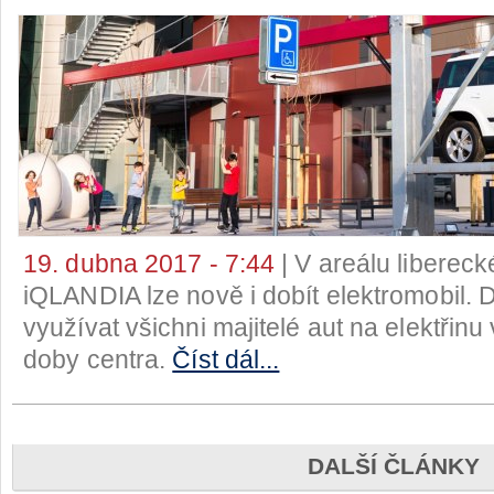
19. dubna 2017 - 7:44
| V areálu liberec
iQLANDIA lze nově i dobít elektromobil. 
využívat všichni majitelé aut na elektřinu
doby centra.
Číst dál...
DALŠÍ ČLÁNKY