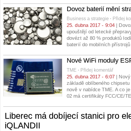
Dovoz baterií mění stra
Business a strategie
·
Přidej k
25. dubna 2017 - 9:04
| Dovoz
upouštějí od letecké přepravy
dovézt až 80 % produktů lodí.
baterií do mobilních přístro
Nové WiFi moduly 
TME
·
Přidej komentář
25. dubna 2017 - 6:07
| Nový
základě oblíbeného chipsetu
nově v nabídce TME. A co j
02 má certifikáty FCC/CE/
Liberec má dobíjecí stanici pro el
iQLANDII