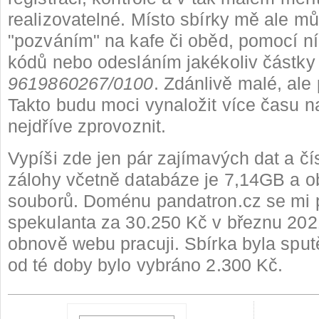
realizovatelné. Místo sbírky mě ale mů
"pozváním" na kafe či oběd, pomocí 
kódů nebo odesláním jakékoliv částky 
9619860267/0100
. Zdánlivě malé, ale
Takto budu moci vynaložit více času n
nejdříve zprovoznit.
Vypíši zde jen pár zajímavých dat a čís
zálohy včetně databáze je 7,14GB a 
souborů. Doménu pandatron.cz se mi p
spekulanta za 30.250 Kč v březnu 202
obnově webu pracuji. Sbírka byla sput
od té doby bylo vybráno 2.300 Kč.