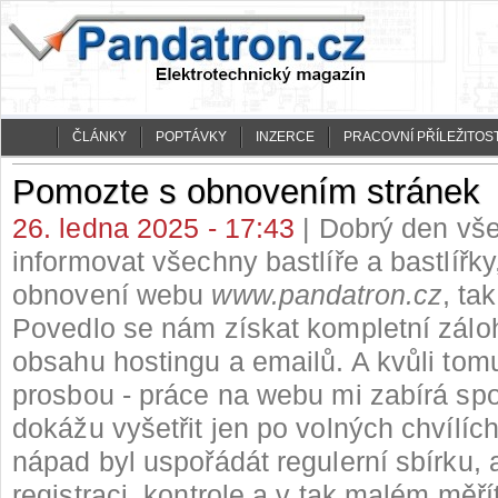
ČLÁNKY
POPTÁVKY
INZERCE
PRACOVNÍ PŘÍLEŽITOST
Pomozte s obnovením stránek
26. ledna 2025 - 17:43
| Dobrý den vše
informovat všechny bastlíře a bastlířky
obnovení webu
www.pandatron.cz
, tak
Povedlo se nám získat kompletní zálo
obsahu hostingu a emailů. A kvůli tom
prosbou - práce na webu mi zabírá spo
dokážu vyšetřit jen po volných chvílíc
nápad byl uspořádát regulerní sbírku, 
registraci, kontrole a v tak malém měří