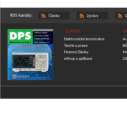
RSS kanály:
|
|
Články
Zprávy
D
ČLÁNKY
K
Elektronické konstrukce
Au
Teorie a praxe
Bl
Firemní články
Mě
eShop a aplikace
Zd