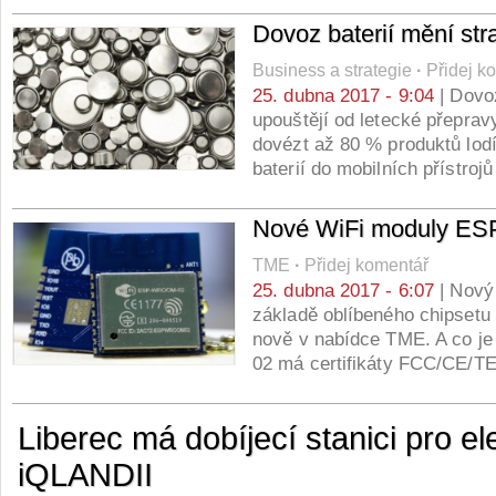
Dovoz baterií mění stra
Business a strategie
·
Přidej k
25. dubna 2017 - 9:04
| Dovoz
upouštějí od letecké přepravy
dovézt až 80 % produktů lodí.
baterií do mobilních přístro
Nové WiFi moduly 
TME
·
Přidej komentář
25. dubna 2017 - 6:07
| Nový
základě oblíbeného chipsetu
nově v nabídce TME. A co j
02 má certifikáty FCC/CE/
Liberec má dobíjecí stanici pro el
iQLANDII