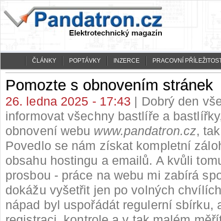
ČLÁNKY
POPTÁVKY
INZERCE
PRACOVNÍ PŘÍLEŽITOST
Pomozte s obnovením stránek
26. ledna 2025 - 17:43
| Dobrý den vše
informovat všechny bastlíře a bastlířky
obnovení webu
www.pandatron.cz
, tak
Povedlo se nám získat kompletní zálo
obsahu hostingu a emailů. A kvůli tom
prosbou - práce na webu mi zabírá spo
dokážu vyšetřit jen po volných chvílíc
nápad byl uspořádát regulerní sbírku, 
registraci, kontrole a v tak malém měří