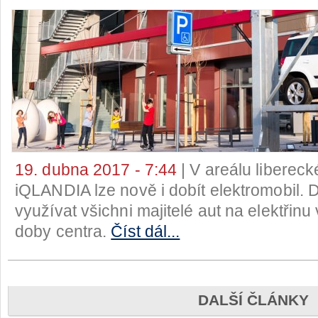
19. dubna 2017 - 7:44
| V areálu liberec
iQLANDIA lze nově i dobít elektromobil. 
využívat všichni majitelé aut na elektřinu
doby centra.
Číst dál...
DALŠÍ ČLÁNKY