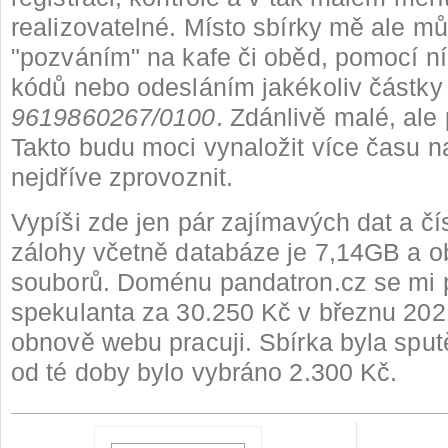
realizovatelné. Místo sbírky mě ale mů
"pozváním" na kafe či oběd, pomocí 
kódů nebo odesláním jakékoliv částky 
9619860267/0100
. Zdánlivě malé, ale
Takto budu moci vynaložit více času n
nejdříve zprovoznit.
Vypíši zde jen pár zajímavých dat a čís
zálohy včetně databáze je 7,14GB a 
souborů. Doménu pandatron.cz se mi p
spekulanta za 30.250 Kč v březnu 202
obnově webu pracuji. Sbírka byla sput
od té doby bylo vybráno 2.300 Kč.