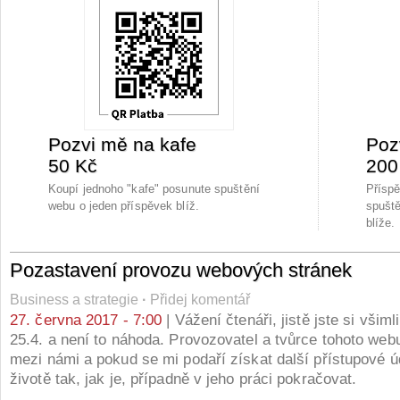
Pozvi mě na kafe
Poz
50 Kč
200
Koupí jednoho "kafe" posunute spuštění
Přísp
webu o jeden příspěvek blíž.
spuště
blíže.
Pozastavení provozu webových stránek
Business a strategie
·
Přidej komentář
27. června 2017 - 7:00
| Vážení čtenáři, jistě jste si všiml
25.4. a není to náhoda. Provozovatel a tvůrce tohoto web
mezi námi a pokud se mi podaří získat další přístupové ú
životě tak, jak je, případně v jeho práci pokračovat.