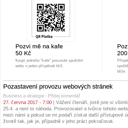
Pozvi mě na kafe
Poz
50 Kč
200
Koupí jednoho "kafe" posunute spuštění
Přísp
webu o jeden příspěvek blíž.
spuště
blíže.
Pozastavení provozu webových stránek
Business a strategie
·
Přidej komentář
27. června 2017 - 7:00
| Vážení čtenáři, jistě jste si všiml
25.4. a není to náhoda. Provozovatel a tvůrce tohoto web
mezi námi a pokud se mi podaří získat další přístupové ú
životě tak, jak je, případně v jeho práci pokračovat.