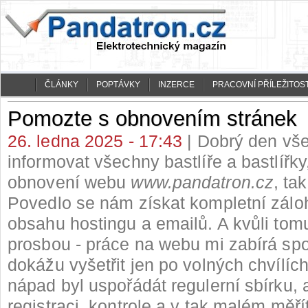
ČLÁNKY
POPTÁVKY
INZERCE
PRACOVNÍ PŘÍLEŽITOST
Pomozte s obnovením stránek
26. ledna 2025 - 17:43
| Dobrý den vše
informovat všechny bastlíře a bastlířky
obnovení webu
www.pandatron.cz
, tak
Povedlo se nám získat kompletní zálo
obsahu hostingu a emailů. A kvůli tom
prosbou - práce na webu mi zabírá spo
dokážu vyšetřit jen po volných chvílíc
nápad byl uspořádát regulerní sbírku, 
registraci, kontrole a v tak malém měří