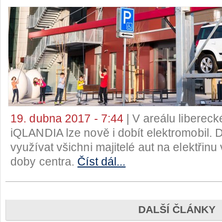
19. dubna 2017 - 7:44
| V areálu liberec
iQLANDIA lze nově i dobít elektromobil. 
využívat všichni majitelé aut na elektřinu
doby centra.
Číst dál...
DALŠÍ ČLÁNKY