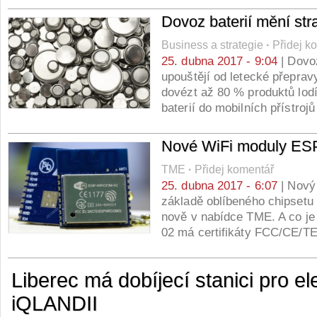
Dovoz baterií mění stra
Business a strategie
·
Přidej k
25. dubna 2017 - 9:04
| Dovoz
upouštějí od letecké přepravy
dovézt až 80 % produktů lodí.
baterií do mobilních přístro
Nové WiFi moduly 
TME
·
Přidej komentář
25. dubna 2017 - 6:07
| Nový
základě oblíbeného chipsetu
nově v nabídce TME. A co j
02 má certifikáty FCC/CE/
Liberec má dobíjecí stanici pro el
iQLANDII