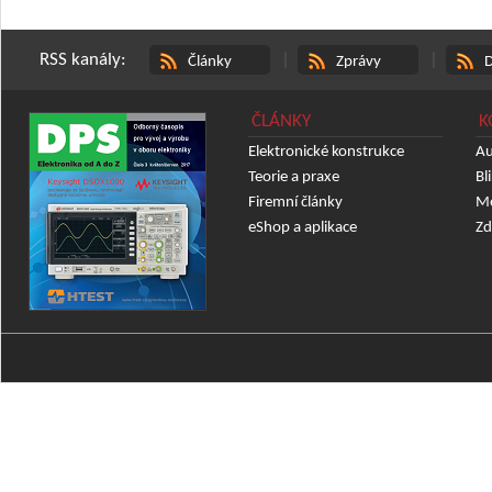
RSS kanály:
|
|
Články
Zprávy
D
ČLÁNKY
K
Elektronické konstrukce
Au
Teorie a praxe
Bl
Firemní články
Mě
eShop a aplikace
Zd