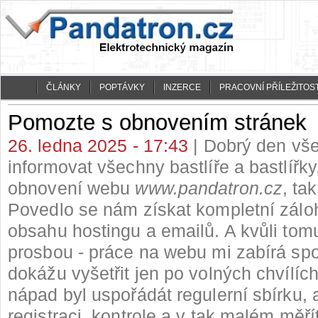
ČLÁNKY
POPTÁVKY
INZERCE
PRACOVNÍ PŘÍLEŽITOST
Pomozte s obnovením stránek
26. ledna 2025 - 17:43
| Dobrý den vše
informovat všechny bastlíře a bastlířky
obnovení webu
www.pandatron.cz
, tak
Povedlo se nám získat kompletní zálo
obsahu hostingu a emailů. A kvůli tom
prosbou - práce na webu mi zabírá spo
dokážu vyšetřit jen po volných chvílíc
nápad byl uspořádát regulerní sbírku, 
registraci, kontrole a v tak malém měří