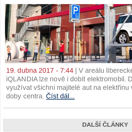
19. dubna 2017 - 7:44
| V areálu liberec
iQLANDIA lze nově i dobít elektromobil. 
využívat všichni majitelé aut na elektřinu
doby centra.
Číst dál...
DALŠÍ ČLÁNKY