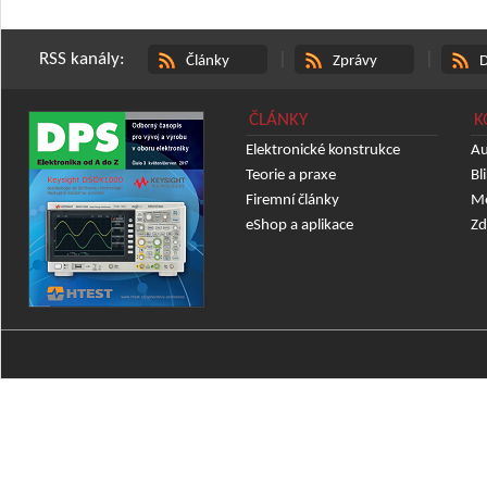
RSS kanály:
|
|
Články
Zprávy
D
ČLÁNKY
K
Elektronické konstrukce
Au
Teorie a praxe
Bl
Firemní články
Mě
eShop a aplikace
Zd