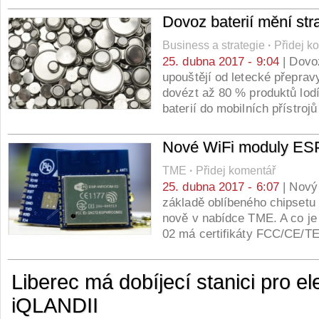
Dovoz baterií mění stra
Business a strategie
·
Přidej k
25. dubna 2017 - 9:04
| Dovoz
upouštějí od letecké přepravy
dovézt až 80 % produktů lodí.
baterií do mobilních přístro
Nové WiFi moduly 
TME
·
Přidej komentář
25. dubna 2017 - 6:07
| Nový
základě oblíbeného chipsetu
nově v nabídce TME. A co j
02 má certifikáty FCC/CE/
Liberec má dobíjecí stanici pro el
iQLANDII