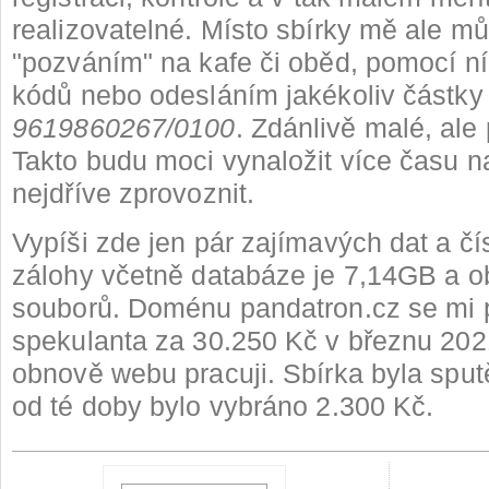
realizovatelné. Místo sbírky mě ale mů
"pozváním" na kafe či oběd, pomocí 
kódů nebo odesláním jakékoliv částky 
9619860267/0100
. Zdánlivě malé, ale
Takto budu moci vynaložit více času n
nejdříve zprovoznit.
Vypíši zde jen pár zajímavých dat a čís
zálohy včetně databáze je 7,14GB a 
souborů. Doménu pandatron.cz se mi p
spekulanta za 30.250 Kč v březnu 202
obnově webu pracuji. Sbírka byla sput
od té doby bylo vybráno 2.300 Kč.