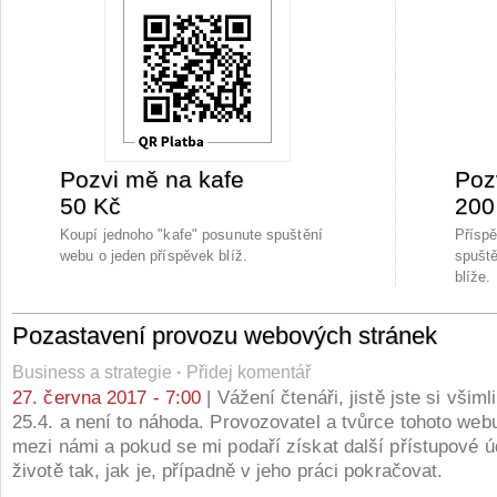
Pozvi mě na kafe
Poz
50 Kč
200
Koupí jednoho "kafe" posunute spuštění
Přísp
webu o jeden příspěvek blíž.
spuště
blíže.
Pozastavení provozu webových stránek
Business a strategie
·
Přidej komentář
27. června 2017 - 7:00
| Vážení čtenáři, jistě jste si všiml
25.4. a není to náhoda. Provozovatel a tvůrce tohoto web
mezi námi a pokud se mi podaří získat další přístupové ú
životě tak, jak je, případně v jeho práci pokračovat.